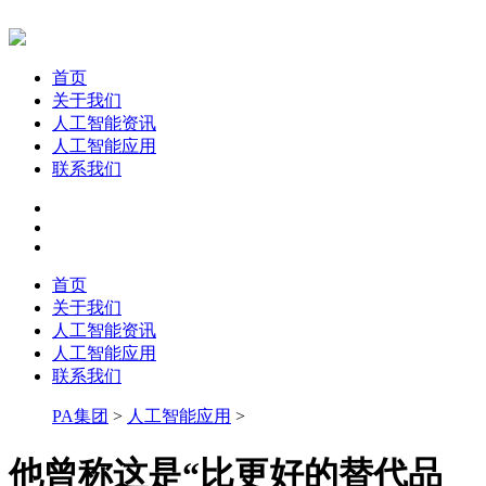
首页
关于我们
人工智能资讯
人工智能应用
联系我们
首页
关于我们
人工智能资讯
人工智能应用
联系我们
PA集团
>
人工智能应用
>
他曾称这是“比更好的替代品