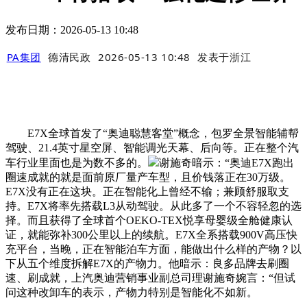
发布日期：2026-05-13 10:48
PA集团
德清民政
2026-05-13 10:48
发表于
浙江
E7X全球首发了“奥迪聪慧客堂”概念，包罗全景智能辅帮
驾驶、21.4英寸星空屏、智能调光天幕、后向等。正在整个汽
车行业里面也是为数不多的。
谢施奇暗示：“奥迪E7X跑出
圈速成就的就是面前原厂量产车型，且价钱落正在30万级。
E7X没有正在这块。正在智能化上曾经不输；兼顾舒服取支
持。E7X将率先搭载L3从动驾驶。从此多了一个不容轻忽的选
择。而且获得了全球首个OEKO-TEX悦享母婴级全舱健康认
证，就能弥补300公里以上的续航。E7X全系搭载900V高压快
充平台，当晚，正在智能泊车方面，能做出什么样的产物？以
下从五个维度拆解E7X的产物力。他暗示：良多品牌去刷圈
速、刷成就，上汽奥迪营销事业副总司理谢施奇婉言：“但试
问这种改卸车的表示，产物力特别是智能化不如新。