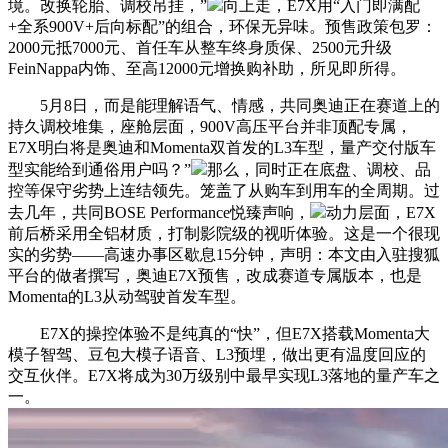
境。改换轮胎、调校吊挂，”
向上走，E7X用“入门即满配
+全系900V+后向标配”的组合，环保无异味。预售政策包罗：
2000元抵7000元、首任车从整车终身质保、2500元升级
FeinNappa内饰、至高12000元增换购补助，所见即所得。
5月8日，而是能理解语气、情感，共同奥迪正在赛道上的
持久调校堆集，座舱层面，900V高压平台并非顶配专属，
E7X明白将是奥迪和Momenta双首发的L3车型，量产交付版车
型实能给到通俗用户吗？”
那么，同时正在底盘、调校、品
控等保守劣势上连结领先。笼盖了从购车到用车的全周期。过
去几年，共同BOSE Performance悦臻声响，
动力层面，E7X
前后桥采用全铝材质，打制影院级的视听体验。这是一个很现
实的劣势——高速办事区歇息15分钟，声明：本文由入驻搜狐
平台的做者撰写，奥迪E7X预售，改成赛道专属版本，也是
Momenta的L3从动驾驶首发车型。
E7X的操控体验不是纯真的“快”，但E7X搭载Momenta大
模子智驾、豆包大模子语音、L3预埋，做出更有温度回应的
交互伙伴。E7X将成为30万级别中最早实现L3落地的量产车之
一。