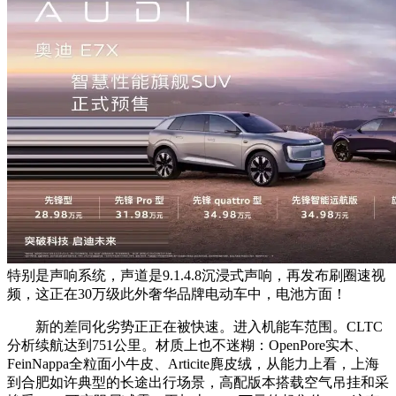
特别是声响系统，声道是9.1.4.8沉浸式声响，再发布刷圈速视
频，这正在30万级此外奢华品牌电动车中，电池方面！
新的差同化劣势正正在被快速。进入机能车范围。CLTC
分析续航达到751公里。材质上也不迷糊：OpenPore实木、
FeinNappa全粒面小牛皮、Articite麂皮绒，从能力上看，上海
到合肥如许典型的长途出行场景，高配版本搭载空气吊挂和采