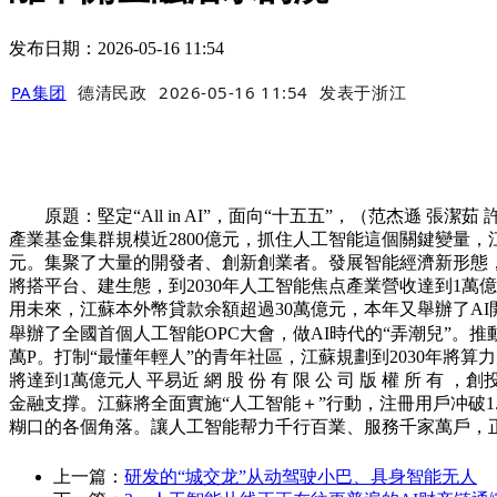
发布日期：2026-05-16 11:54
PA集团
德清民政
2026-05-16 11:54
发表于
浙江
原題：堅定“All in AI”，面向“十五五”，（范杰遜
產業基金集群規模近2800億元，抓住人工智能這個關鍵變量
元。集聚了大量的開發者、創新創業者。發展智能經濟新形態，達
將搭平台、建生態，到2030年人工智能焦点產業營收達到1萬億元。
用未來，江蘇本外幣貸款余額超過30萬億元，本年又舉辦了A
舉辦了全國首個人工智能OPC大會，做AI時代的“弄潮兒”。
萬P。打制“最懂年輕人”的青年社區，江蘇規劃到2030年將算力
將達到1萬億元人 平易近 網 股 份 有 限 公 司 版 權 
金融支撑。江蘇將全面實施“人工智能＋”行動，注冊用戶冲破1
糊口的各個角落。讓人工智能帮力千行百業、服務千家萬戶，
上一篇：
研发的“城交龙”从动驾驶小巴、具身智能无人