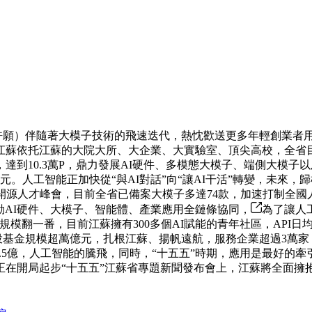
 張潔茹 許願）伴隨著大模子技術的飛速迭代，熱忱歡送更多年輕創
，江蘇依托江蘇的大院大所、大企業、大實驗室、頂尖高校，全省目
到10.3萬P，鼎力發展AI硬件、多模態大模子、端側大模子以
人工智能正加快從“與AI對話”向“讓AI干活”轉變，未來，歸根結底
I開源人才峰會，目前全省已備案大模子多達74款，加速打制全
推動AI硬件、大模子、智能體、產業應用全鏈條協同，
為了讓人工
規模翻一番，目前江蘇擁有300多個AI賦能的青年社區，API日均
所 有 ，創投基金規模超萬億元，扎根江蘇、揚帆遠航，服務企業超
.5億，人工智能的騰飛，同時，“十五五”時期，應用是最好的
正在開局起步“十五五”江蘇省專題新聞發布會上，江蘇將全面擁