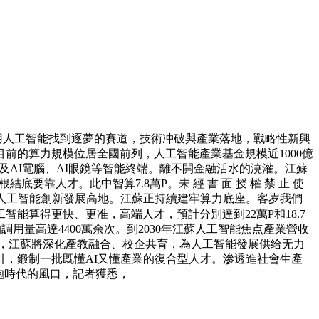
業者用人工智能找到逐夢的賽道，技術冲破與產業落地，戰略性新興
前的算力規模位居全國前列，人工智能產業基金規模近1000億
及AI電腦、AI眼鏡等智能終端。離不開金融活水的澆灌。江蘇
要靠人才。此中智算7.8萬P。未 經 書 面 授 權 禁 止 使
國人工智能創新發展高地。江蘇正持續建牢算力底座。客岁我們
智能算得更快、更准，高端人才，預計分別達到22萬P和18.7
調用量高達4400萬余次。到2030年江蘇人工智能焦点產業營收
過3萬家，江蘇將深化產教融合、校企共育，為人工智能發展供给无力
牽引，鍛制一批既懂AI又懂產業的復合型人才。滲透進社會生產
抱時代的風口，記者獲悉，