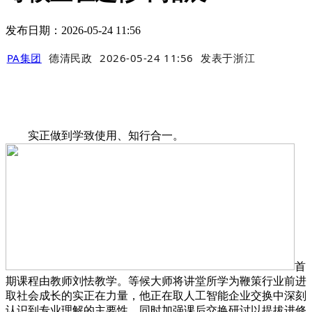
发布日期：2026-05-24 11:56
PA集团
德清民政
2026-05-24 11:56
发表于
浙江
实正做到学致使用、知行合一。
首
期课程由教师刘怯教学。等候大师将讲堂所学为鞭策行业前进
取社会成长的实正在力量，他正在取人工智能企业交换中深刻
认识到专业理解的主要性，同时加强课后交换研讨以提拔进修