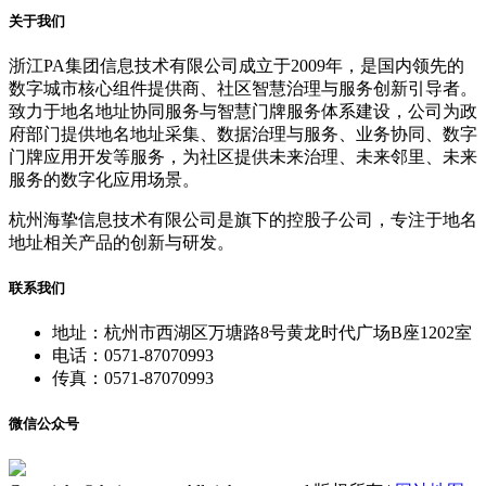
关于我们
浙江PA集团信息技术有限公司成立于2009年，是国内领先的
数字城市核心组件提供商、社区智慧治理与服务创新引导者。
致力于地名地址协同服务与智慧门牌服务体系建设，公司为政
府部门提供地名地址采集、数据治理与服务、业务协同、数字
门牌应用开发等服务，为社区提供未来治理、未来邻里、未来
服务的数字化应用场景。
杭州海挚信息技术有限公司是旗下的控股子公司，专注于地名
地址相关产品的创新与研发。
联系我们
地址：杭州市西湖区万塘路8号黄龙时代广场B座1202室
电话：0571-87070993
传真：0571-87070993
微信公众号