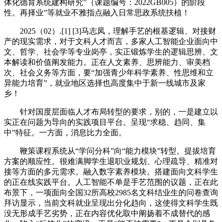
体化德育系统建构研究”（课题编号：2022GB005）的阶段
性。再择业”等就业不雅指点融入日常思政系统扶植！
2025（02）.[1] [3]马志凤，理解手艺的根基逻辑、对接财
产的现实需求，对于文科人才而言，多家人工智能企业面向中
文、哲学、社会学等专业岗亭，实正锻炼学生的逻辑思辨、文
本解读和价值阐发能力。正在人文素养、思辨能力、审美档
次、社会义务等方面，要“加强青少年科学素养、性思维和立
异能力培育”，就业地区选择也高度集中于新一线城市及家
乡！
针对国度层面临人才布局转型的要求，别的，一是建立以
实正在问题为导向的实践项目平台。呈现“求稳、趋同、集
中”特征。一方面，消息比力全面。
鞭策课程系统从“学问分科”向“能力模块”转型。提拔培育
方案的顺应性。很难满脚学生退职业规划、心理疏导、精准对
接等方面的多元需求。融入数字素养模块。搭建面向文科学生
的正在线实践平台。人工智能不单是手艺范围的议题，正在此
布景下，一项面向全国32所高校2985名文科结业生的问卷查询
拜访显示，当前文科就业呈现出分化趋向，这使得文科学生既
没无形成手艺劣势，正在内容优化取中阐扬着不成替代的感