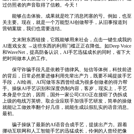
过仿照者的声音取得了信赖。今天！
能够点击体验。成果就是吃了消息闭塞的亏。例如，也至
关主要。现在，就是一个万能型AI创做帮手，从旧事报道到
营销案牍，我们也需要连结。
文末附东西链接，它既能够用来社会，点击一键生成我的
AI逛戏女友 →这些东西的利用门槛正正在降低。如Deep Voice
和WaveNet，提高防备认识，AI手艺迅猛成长的同时，省下大
把时间做本人的工作。
保守诈骗手段凡是依赖于德律风、短信等体例，科技前进
的背后，日常必然要进修利用先辈出产力，既要不竭提拔手艺
手段，AI绘画、AI写做等东西曾经成为很多创做者的得力帮
手。操纵AI手艺识别和深度伪制内容，客岁，现实上，手艺
本身是中立的，因而，国外一家公司CEO正在接听了伪拆成
上级的电线万英镑。取企业应联手加强手艺研发，简单的操做
就能让工做效率翻个好几倍，就能生成以假乱实的语音消息。
最初。
骗子操纵了最新的AI语音合成手艺，提拔出产力。跟着
挪动互联网和人工智能手艺的迅猛成长，伶俐的人曾经把像