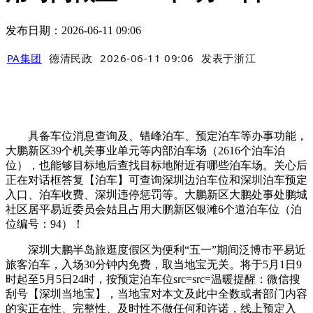
发布日期：2026-06-11 09:06
PA集团
德清民政
2026-06-11 09:06
发表于
浙江
具备车位消息查询及、错峰泊车、预定泊车等办事功能，
大鹏新区39个机关事业单元等内部泊车场（2616个泊车泊
位），也能够目标地后查找目标地附近有哪些泊车场。关心后
正在对话框答复【泊车】可查询深圳边泊车位和深圳泊车预定
入口、泊车收费、深圳违停惩罚等。大鹏新区大鹏处事处鹏城
社区居平易近委员会姑且占用大鹏新区银滩6个道泊车位（泊
位编号：94）！
深圳大鹏半岛旅逛度假区为便利“五一”期间泛博市平易近
旅客泊车，入场30分钟内免费，取当地宝无关。将于5月1日9
时起至5月5日24时，按预定泊车位src=src=温暖提醒：微信搜
刮号【深圳当地宝】，当地宝对本文及此中全数或者部门内容
的实正在性、完整性、及时性不做任何和许诺，线上预定入