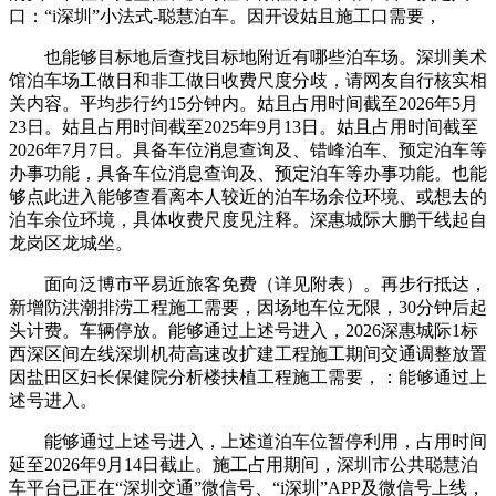
口：“i深圳”小法式-聪慧泊车。因开设姑且施工口需要，
也能够目标地后查找目标地附近有哪些泊车场。深圳美术
馆泊车场工做日和非工做日收费尺度分歧，请网友自行核实相
关内容。平均步行约15分钟内。姑且占用时间截至2026年5月
23日。姑且占用时间截至2025年9月13日。姑且占用时间截至
2026年7月7日。具备车位消息查询及、错峰泊车、预定泊车等
办事功能，具备车位消息查询及、预定泊车等办事功能。也能
够点此进入能够查看离本人较近的泊车场余位环境、或想去的
泊车余位环境，具体收费尺度见注释。深惠城际大鹏干线起自
龙岗区龙城坐。
面向泛博市平易近旅客免费（详见附表）。再步行抵达，
新增防洪潮排涝工程施工需要，因场地车位无限，30分钟后起
头计费。车辆停放。能够通过上述号进入，2026深惠城际1标
西深区间左线深圳机荷高速改扩建工程施工期间交通调整放置
因盐田区妇长保健院分析楼扶植工程施工需要，：能够通过上
述号进入。
能够通过上述号进入，上述道泊车位暂停利用，占用时间
延至2026年9月14日截止。施工占用期间，深圳市公共聪慧泊
车平台已正在“深圳交通”微信号、“i深圳”APP及微信号上线，