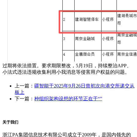
过期将依法措置。要求期限整改，5月19日，持续整治APP、
小法式违法违规收集利用小我消息等侵害用户权益的问题。
上一篇：
疆智能于2025年9月26日曾初次向港交所递交从
板上
下一篇：
种组织架构设想的环节正在于“”
关于我们
浙江PA集团信息技术有限公司成立于2009年，是国内领先的