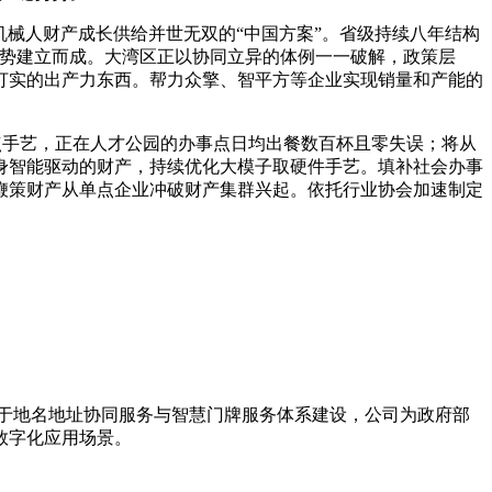
机械人财产成长供给并世无双的“中国方案”。省级持续八年结构
劣势建立而成。大湾区正以协同立异的体例一一破解，政策层
打实的出产力东西。帮力众擎、智平方等企业实现销量和产能的
点手艺，正在人才公园的办事点日均出餐数百杯且零失误；将从
身智能驱动的财产，持续优化大模子取硬件手艺。填补社会办事
鞭策财产从单点企业冲破财产集群兴起。依托行业协会加速制定
力于地名地址协同服务与智慧门牌服务体系建设，公司为政府部
数字化应用场景。