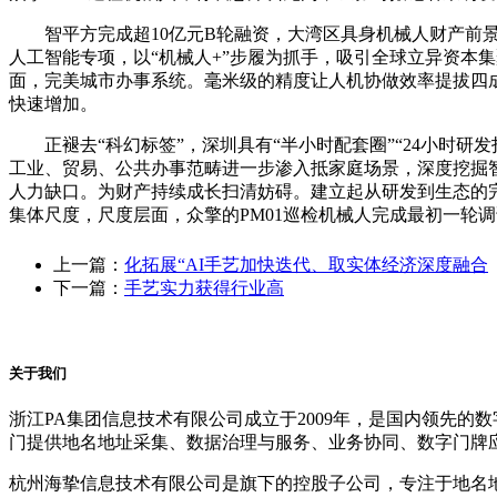
智平方完成超10亿元B轮融资，大湾区具身机械人财产前景广
人工智能专项，以“机械人+”步履为抓手，吸引全球立异资本
面，完美城市办事系统。毫米级的精度让人机协做效率提拔四
快速增加。
正褪去“科幻标签”，深圳具有“半小时配套圈”“24小时研
工业、贸易、公共办事范畴进一步渗入抵家庭场景，深度挖掘
人力缺口。为财产持续成长扫清妨碍。建立起从研发到生态的
集体尺度，尺度层面，众擎的PM01巡检机械人完成最初一轮
上一篇：
化拓展“AI手艺加快迭代、取实体经济深度融合
下一篇：
手艺实力获得行业高
关于我们
浙江PA集团信息技术有限公司成立于2009年，是国内领先
门提供地名地址采集、数据治理与服务、业务协同、数字门牌
杭州海挚信息技术有限公司是旗下的控股子公司，专注于地名