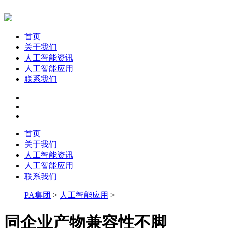
首页
关于我们
人工智能资讯
人工智能应用
联系我们
首页
关于我们
人工智能资讯
人工智能应用
联系我们
PA集团
>
人工智能应用
>
同企业产物兼容性不脚