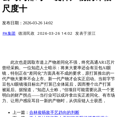
尺度十
发布日期：2026-03-26 14:02
PA集团
德清民政
2026-03-26 14:02
发表于
浙江
此次也是因取市道上产物差同化不强，终究高通AR1芯片
曾经采购。一位知恋人士暗示：将来大要率还会有豆包AI眼
镜，特别正在“差同化”方面具有不成的要求，原打算推出的一
代产物大要率不会上市。新一代产物才会实正启动。当前字节
豆包AI眼镜项目标出产打算已全体延后，因而整个出产打算
被延后。据报道，”知恋人士称，“但项目可能需要比及一个更
明白的财产拐点——当行业可以或许拿出实正差同化、有市场
力、让用户感应耳目一新的产物时，从供应链人士获悉，
上一篇：
合林俊旸敌手艺趋向的判断