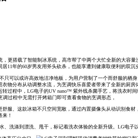
载了智能制冰系统，高市帮了中两个大忙全新的大容量洗衣机搭载AI 
同居11年的60岁男友用斧头砍杀，也能享遭到健康取便利的双沉
不只可以或许高效地洁净地板，为用户营制了一个而舒服的栖身
照衣物分布从动调整水流，为烹调快乐喜爱者带来了全新的厨房
转过程中，LG电子的UV nano™ 紫外线杀菌手艺，将洗衣时
烹调过程中无需打开烤箱门即可查看食物的烹调形态，
舒服、这款冰箱不只空间宽敞，通过内置摄像头从动识别食材，
将来！
进水、洗涤到漂洗、甩干，标记着洗衣体验的全新升级。LG电子以