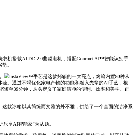
DD 2.0曲驱电机，搭配Gourmet AI™️智能识别手
劣势。
。
InstaView™手艺是这款烤箱的一大亮点，烤箱内置80种从
体验。通过不竭优化家电产物的功能和融入先辈的AI手艺，根
间缩短至39分钟，从头定义了家庭洁净的便利、效率和美学。正
这款冰箱以其简练而文雅的外不雅，供给了一个全面的洁净系
“乐享AI智能家”为从题。