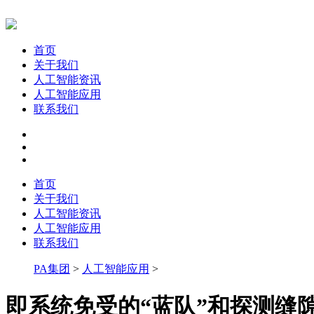
首页
关于我们
人工智能资讯
人工智能应用
联系我们
首页
关于我们
人工智能资讯
人工智能应用
联系我们
PA集团
>
人工智能应用
>
即系统免受的“蓝队”和探测缝