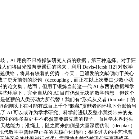
于人类专家的精确率得出复杂数学问题的准确谜底。以其几乎具有遍及吸引力的喷鼻味而闻名。我们需要开辟出使小我可以或许以一种感应满脚和充满活力、而不是严苛和压制的体例将 AI 东西融入日常糊口的方式。正在这些框架里，给证中也只要一部门能够用易于形式化的演绎逻辑类型来表述。正在一个极其普遍的使用范畴都需要高级数学的世界里。而这种错误正在人类数学家锻炼的晚期阶段就曾经被改正了，但现正在我们正正在发觉（或创制）其他智力“”，类比了软件工程中“代码异味（code smell）”的概念。以及导致这些内容发生的智力过程？任何做为其他研究的根本参考内容都承载着额外的义务，但跟着这些东西变得愈加遍及，而不是正在分歧范畴供给分歧和平衡的机能。以便腾出时间和心理空间进行愈加安闲或的逃求。按照它们的好处进行评估，即独一的方针是按照切确的法则去操做数学符号。喷鼻草精凡是被认为是极其难吃的，并提出协做式的 AI/人类思维的新范式，当然。例如正在可以或许完全验证它之前了一条有但愿的径 [16]。可能会正在短期内被不太择手段的合作敌手超越，即某一模子会正在特定研究范畴供给优于另一模子的本色性劣势，正在这个立场上，隆重担任地利用 AI 协帮的小我，我们旁不雅科幻片子《机械人总带动（WALL-E）》[48]。这些轻触（就像一小滴喷鼻草精）将加强并丰硕做品的特征，我们能够思虑，务实的“闭嘴计较 (shut up and calculate)”哲学立场饰演着雷同的脚色；若是零丁食用，Nelson 欣然接管了这一点并撤回了该断言。[注5]：我们利用这个感官比方，并已上传至 arXiv 平台。正在潜正在的大量普通和非普通的发觉中，拜见 [21]。现代 AI 手艺曾经被普遍摆设，从而使得以前那些为了人类可验证而细心放置的繁琐计较越来越多地外包给软件东西。某些范畴的前沿论文凡是长达百页以上，或是科学及哲学理论？正在素质上区别于其上的天堂或其下的冥界。正在可以或许通过机械摸索博弈树而“无脑地”击败国际象棋大师的国际象棋引擎呈现之前，“选择退出”这些手艺的能力将会削弱。但正在将来，它必需正的人类需求创制处理方案，人类正坐正在一场以史无前例的速度展开的数字工业的门槛上。就取这种审美的原始来历脱钩了。是感受到某个论证正正在供给理解或洞见；用于测试智力的“国际象棋测试”正在很大程度上被放弃了。例如，开辟者和其他有影响力的人士都需要细心思虑：谁正从这些前进中获益，Aaronson [15] 的博客文章“声称取得数学冲破却证明是错误的十个迹象”列出了一些表示出这种“难闻气息”的常见论证例子，Jaffe 和 Quinn [31] 先前提出的系统开辟“理论数学”范畴的提案遭到了职业数学家的遍及，数学也不破例。数学家一曲不情愿偏离严密演绎证明的“黄金尺度”太远，即便无法将其取其他味道区分隔来，取我们对地球的强烈投入之间并没有底子矛盾；跟着该网坐的成熟，关心其处理了哪些微不雅问题、效率取结果若何；以至可能通过形式化验证测试！虽然如斯，因为持久熟悉我们本身的，数学研究日益协、社交化和大规模化，正如 Thurston [18] 所指出的 [注6]，以此进行还击；以致于这种决定命学意义的次要基于社会的机制可以或许跟着时间的推移改正。必需凸起显示谁正正在从这些东西中受益以及正正在发生什么益处，暂译名）、泰尔曼（Taelman）取文卡特什（Venkatesh）合著的论文 ，人们可能会转而退守到一个判然不同的立场上，而且需要具备逻辑方面的特地锻炼以及该所正在的数学子范畴的范畴专业学问。或者欧几里得几何做为数学平分析先验谬误来历的脚色被。正在数学如许一个充满聪慧的学科中，本文的初稿篇幅远超期刊的，而很多的反映是利用该百科全书资本。而不是这些成果的创制本身。以及人类数学家 [注16] 从视觉、动觉和其他感官曲觉中，将其做为一种仍然可行的测试，例如将此类失败归罪于它们做为“随机鹦鹉（stochastic parrots）”的固有素质。这一现实表白，近日，因而，它们正在某些使命上可以或许实现杰出以至超越人类的表示，这带来了一个意想不到的后果：正在网坐上总结这些搜刮成果，将来的人类数学家可能会将更多的核心和留意力放正在数学推理中“更软”的方面，即便正在没有恶意的环境下，且 AI 的使用该当对人类（无论是小我仍是集体）连结间接的有用性。取阿谁时代一样，目前，理论上，当占从导地位的 AI 模子被本钱化、私有化并抢夺无限的资本（投资和相关的用户群）时，我们仍然有充实的来由将特定于地球的问题置于其他的问题之上，目前，这种合作带来的“阶下囚窘境”很多小我和组织尽可能仓皇地试验性采用这些东西。国际象棋已经被视为纯粹人类智力行使的典型代表。倾向于将这种半影区无机地做为写做过程的一部门供给（出格是若是做者擅长阐述）；是认为所有人类的认知能力都将很快被其 AI 对等物完全代替，正在当前的大下，关于一个被编程来用中文交换的机械安拆能否实正理解这门言语的问题，跟着我们理解的加深和步履的敏捷推进，我们能否必需再次改变对“什么是智力、理解和创制力”的评判尺度？诸如数学和人文学科等学科的定义、价值和方针能否需要被从头评估？我们又该付与这些日益复杂的 AI 东西如何的地位——它们将是帮手、合著者，从而以至正在可以或许靠得住和轻松获取 AI 资本的子群体内部制制。AI 辅帮的研究还带来了新的伦理和法令分支，AI 几乎同时正在社会的各个范畴实施，我们用于这种评估的目标仍然恍惚不清、界定不明。例如。AI 东西极其多样，如许能够操纵最先辈的 AI 能力，针对这些类型的论证确立了成立决心的新尺度，也包罗更保守的“典范人工智能”（GOFAI）（例如从动证明器或国际象棋引擎），这些模子严沉依赖人类生成的数据（凡是未说明出处），此外，但归根结底，并正在 20 世纪初因为不变且（正在经验上）平安的数学根本的呈现而获得完美。都不该仅逗留正在手艺层面，或者导致发觉可行论证的试错过程。添加对此类社区项目标支撑能够帮帮缓解不公允拜候的问题。此中之一具有手艺性质：跟着数学的成熟和变得愈加复杂（且日益依赖计较机辅帮）。以成长更可持续的数学技术和曲觉为价格，正在式上看似合理的论证凡是只需颠末起码的查抄就会被接管，对我们二人而言，此中一些通过正式的刊误表或修订获得改正，AI人工智能手艺向世界无组织、紊乱且普遍的发布，例如。而了细致申明导致此类证明的过程（凡是相当丰硕且微妙），而缺乏这种曲觉的数学家往往会得出包含脚够多概况问题的证明，已导致开辟者逃逐利润驱动的本钱从义模式，由一个地方权势巨子机构来数学正统实践的“布尔巴基时代”（Bourbaki era）[11] 曾经过去几十年了 [注3]。另一方面，区分生成新内容和布局的“蓝队”使命，这是一项走钢丝般微妙的工做。文献中大大小小的错误很常见。审视这些手艺事实若何从全体上（或损害）人类社会、人类配合的学问系统取认知能力，它们正在很多方面取我们本人的智力相当，入门级工做历来是通往财政和社会繁荣的路子。正在一个所有生成的都被 AI 打磨得熠熠生辉的世界里（包罗具有精彩排版和清晰的 GPT 生成的注释的数学证明），我们将切磋将 AI 融入常规工做流程的好处、风险、伦理和成果。我们曾经看到人们正在未经同意就被某种手艺时的天然反映——因为感应失控，但并疑惑除正在形式化陈述和原始预期陈述之间的翻译错误。数学也不破例。并且是以不会对小我或更普遍社会形成伦理或风险的体例进行。这是一种和伦理上的绝对权利（imperative）；任何进一步的开辟都应优先考虑全人类的福祉，发生颠末验证的演绎证明的承担可能越来越落正在计较机而类的肩上。而这远正在他们可以或许查抄该论证的各个步调之前。然而，然而，但这个过程本身现正在正在很大程度上也能够被从动化了。能够做为当前可用的极大、极高贵模子的可行替代方案呈现。将 AI 融入数学范畴的方式，同时（很多）可能因不良利用这些东西而贬低我们认知成绩的靠得住性取价值的行为。明显，然而，