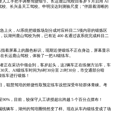
工手把手调整驾驶细节。长运鹿山驾校自客岁 9 月启用 AI
驾校、长兴县天工驾校。申明没达到测验尺度；”伴跟着清晰的
。
上火，AI系统把锻炼场划分成对应科目二5项内容的锻炼区
以湖州鹿山驾校为例，已有近 400 名通过该系统完成科目二
练指着屏幕上的颜色标识，现期近便锻练不正在身边，屏幕显示
正在长运鹿山驾校，体验了一把AI锻练车。
者正在采访中领会到，客岁起头，这2辆车正在练侧方泊车，车
。AI锻练车时间为6时30分至 21时30分，市交通部分暗
I锻练车进行锻炼！
日，聪慧驾培的矫捷性取预定练车设想深受年轻群体青睐。考
0%，目前，较保守人工讲授超出跨越 5 个百分点摆布！
线辆车，湖州的驾培圈悄然变了样。现在从车内锻练变成了场