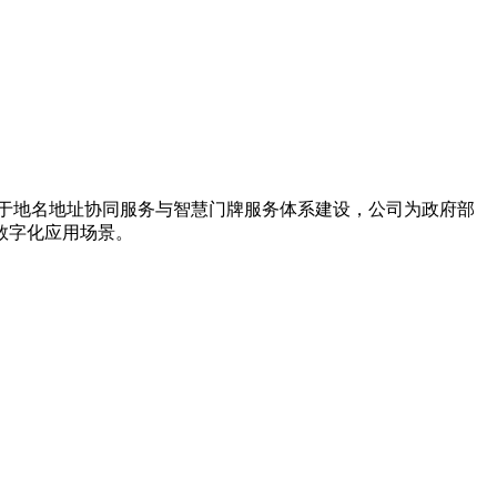
力于地名地址协同服务与智慧门牌服务体系建设，公司为政府部
数字化应用场景。