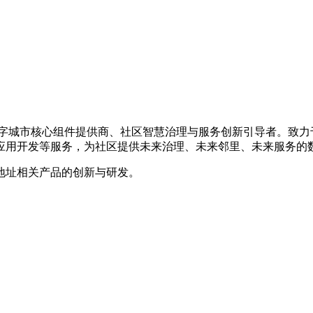
的数字城市核心组件提供商、社区智慧治理与服务创新引导者。致
应用开发等服务，为社区提供未来治理、未来邻里、未来服务的
地址相关产品的创新与研发。