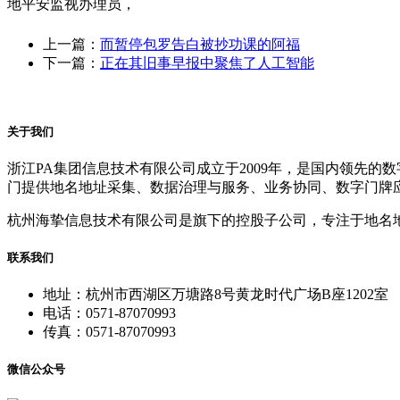
地平安监视办理员，
上一篇：
而暂停包罗告白被抄功课的阿福
下一篇：
正在其旧事早报中聚焦了人工智能
关于我们
浙江PA集团信息技术有限公司成立于2009年，是国内领先
门提供地名地址采集、数据治理与服务、业务协同、数字门牌
杭州海挚信息技术有限公司是旗下的控股子公司，专注于地名
联系我们
地址：杭州市西湖区万塘路8号黄龙时代广场B座1202室
电话：0571-87070993
传真：0571-87070993
微信公众号