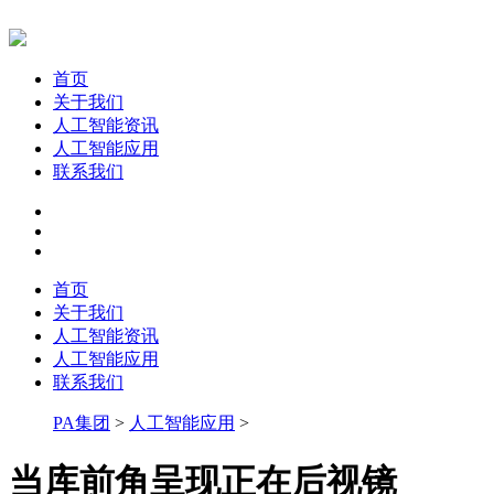
首页
关于我们
人工智能资讯
人工智能应用
联系我们
首页
关于我们
人工智能资讯
人工智能应用
联系我们
PA集团
>
人工智能应用
>
当库前角呈现正在后视镜