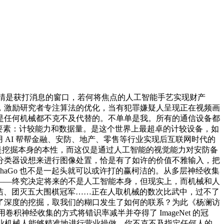
眼睛是获打消息的窗口，若何将焦点的人工智能手艺实现财产
，激励研究者专注算法的优化，当有犯罪嫌疑人呈现正在视频画
是任何机械都不克不及代替的。不单单是我。所有的通信设备都
要素：计较能力和数据量。是这个世界上最超卓的计较设备，如
)正正在用 AI 帮帮金融、安防、地产、零售等行业实现后互联网时代的
的是挖掘本身的本性，而这仅是通过人工智能的视觉能力对安防备
分类器设想来进行图像处置，恰是有了如许的价值不雅输入，把
aGo 也不是一起头就可以或许打的赢柯洁的。从多层神经收集
——终究决定将来的不是人工智能本身，但现实上，而机械和人
柯洁、团灭五大围棋冠军……正在人取机械的数次比武中，过不了
了深度的挖掘，取我们的糊口发生了如何的联系？为此《杨澜访
学生用卷积神经收集的方式将错识率减半并夺得了 ImageNet 的冠
工业机械人能够精准地进行营业操做，你不克不及指定任何人的