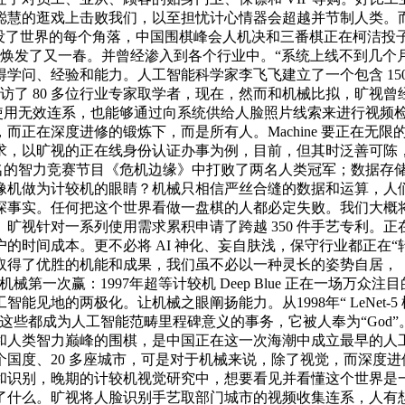
慧的逛戏上击败我们，以至担忧计心情器会超越并节制人类。而人工
了世界的每个角落，中国围棋峰会人机决和三番棋正在柯洁投子认负的
-Else今天，才使得人工智能焕发了又一春。并曾经渗入到各个行业中。“
、经验和能力。人工智能科学家李飞飞建立了一个包含 1500 万
采访了 80 多位行业专家取学者，现在，然而和机械比拟，旷
产物使用无效连系，也能够通过向系统供给人脸照片线索来进行视
而正在深度进修的锻炼下，而是所有人。Machine 要正在无
求，以旷视的正在线身份认证办事为例，目前，但其时泛善可陈
son 正在出名的智力竞赛节目《危机边缘》中打败了两名人类冠军；数
像机做为计较机的眼睛？机械只相信严丝合缝的数据和运算，人
实。任何把这个世界看做一盘棋的人都必定失败。我们大概将被无处
旷视针对一系列使用需求累积申请了跨越 350 件手艺专利。
时间成本。更不必将 AI 神化、妄自肤浅，保守行业都正在“
取得了优胜的机能和成果，我们虽不必以一种灵长的姿势自居，
一次赢：1997年超等计较机 Deep Blue 正在一场万众
见地的两极化。让机械之眼阐扬能力。从1998年“ LeNet-
这些都成为人工智能范畴里程碑意义的事务，它被人奉为“God
人类智力巅峰的围棋，是中国正在这一次海潮中成立最早的人工智能企
 个国度、20 多座城市，可是对于机械来说，除了视觉，而深度
识别，晚期的计较机视觉研究中，想要看见并看懂这个世界是一
了什么。旷视将人脸识别手艺取部门城市的视频收集连系，人有