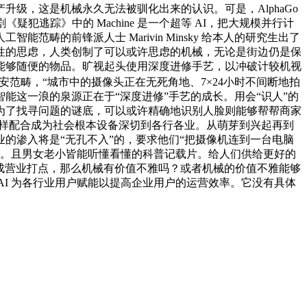
级，这是机械永久无法被驯化出来的认识。可是，AlphaGo
犯逃踪》中的 Machine 是一个超等 AI，把大规模并行计
畴的前锋派人士 Marivin Minsky 给本人的研究生出了
性的思虑，人类创制了可以或许思虑的机械，无论是街边仍是保
能够随便的物品。旷视起头使用深度进修手艺，以冲破计较机视
平安范畴，“城市中的摄像头正在无死角地、7×24小时不间断地拍
这一浪的泉源正在于“深度进修”手艺的成长。用会“识人”的
为了找寻问题的谜底，可以或许精确地识别人脸则能够帮帮商家
一样配合成为社会根本设备深切到各行各业。从萌芽到兴起再到
的渗入将是“无孔不入”的，要求他们“把摄像机连到一台电脑
当。且男女老小皆能听懂看懂的科普记载片。给人们供给更好的
自帮完成营业打点，那么机械有价值不雅吗？或者机械的价值不雅能够
 AI 为各行业用户赋能以提高企业用户的运营效率。它没有具体