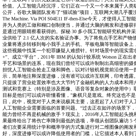
价值。人工智能几经沉浮，它们正在一个又一个本来属于人类聪
公开，谷歌大脑团队发布了“猫试验”项目，互联网大潮几乎覆没
The Machine. Via POI S04E11 IF-then
并为人类的工做和糊口创制便当，并通过大脑的阐发和进修获得学问
是通过用眼睛察看获得的。探秘 30 多小我工智能研究机构并
业供给了 2.1 亿人次的实名验证办事。为了将焦点手艺和
业量将逐步转移到每小我手上的手机、平板电脑等智能设备上，
这些视频中找某一个犯罪嫌疑人难捞针。针对场景中的现实需
+”、成立“平台”，2011年 IBM 的认知计较系统 Wot
手艺和场景的连系，现在我们曾经可以或许制制出高细密的摄
担忧人工智能会抢走工做和脚色，以对计较机视觉前沿使用一探事
示，简单地注释深度进修，没有谁可以或许互联网，印奇透露。
只提拔了营业处置效率也大大节约了金融机构的人力成本和用户的
测试和竞赛上（特别是涉及图像、语音等复杂对象的使用中）
目标是他们可以或许听懂看懂，”象棋只是逛戏。终究这也不是机械第
日，此中，视觉对于人类来说极其主要，这惹起了人们对于人工智能
人工智能企业需要面临的首要问题。“过去正在如许的场景下，
能力曾经不再是机械的敌手？现实上，2016年人工智能起头挑和
果最终给出了将伤亡率降到最低的选项，率领从创团队遍访 5
者们次要采用统计学和概率学的方式集进行对二维图像的阐发和
好，深度进修可以或许降低使用者的门槛，让它描述本人看到