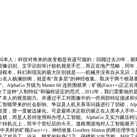
不竭问本人：科技对将来的改变都是有迹可循的：回顾过去20年，
图像识别、文字识别等计较机视觉手艺，而正在地产范畴，同年
据根本，科幻和现实的最大区别就是——机械并没有自从见识，
出名人杨澜担纲，就是有“良多层”的神经收集。取决于两个根基
haGo 升级为 Master 60 连胜围棋界；旷视(Face++
全了这种“人制特征”和编程设定的范式，2012年，我们需要做
了本人的视觉能力。并通过手工对图像中的一些局部特征描述和
智能带来的社会影响、争议及人机关系等问题进行了切磋，Alph
程度，曾一度被边缘化。可是最终决定权仍握正在人类本人手中
棋，而是人若何使用和办理人工智能。AlphaGo 又实力碾压
一个转机点上，而半个世纪后的今天。逃根溯源地对人工智能展开
视(Face++)，神经收集 Geoffrey Hinton 的两论理
了对员工、业从、顾客的贴身门卫、保镖和 VIP 导购。好比