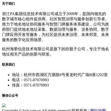
关于我们
浙江PA集团信息技术有限公司成立于2009年，是国内领先的
数字城市核心组件提供商、社区智慧治理与服务创新引导者。
致力于地名地址协同服务与智慧门牌服务体系建设，公司为政
府部门提供地名地址采集、数据治理与服务、业务协同、数字
门牌应用开发等服务，为社区提供未来治理、未来邻里、未来
服务的数字化应用场景。
杭州海挚信息技术有限公司是旗下的控股子公司，专注于地名
地址相关产品的创新与研发。
联系我们
地址：杭州市西湖区万塘路8号黄龙时代广场B座1202室
电话：0571-87070993
传真：0571-87070993
微信公众号
Copyright © hvit.com.cn All rights reserved 版权所有 |
网站地图