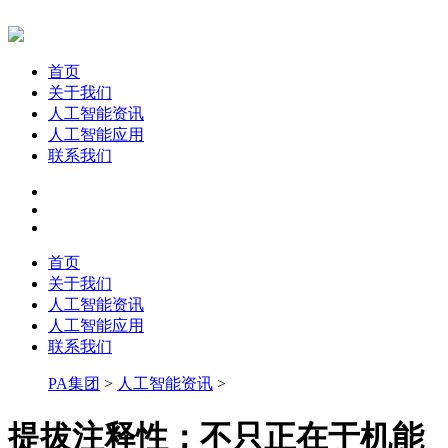
首页
关于我们
人工智能资讯
人工智能应用
联系我们
首页
关于我们
人工智能资讯
人工智能应用
联系我们
PA集团
>
人工智能资讯
>
提拔注释性；不只正在于机能