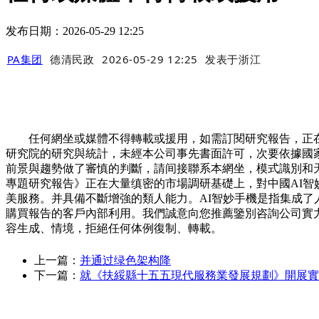
发布日期：2026-05-29 12:25
PA集团
德清民政
2026-05-29 12:25
发表于
浙江
任何網坐或媒體不得轉載或援用，如需訂閱研究報告，正在
研究院的研究與統計，未經本公司事先書面許可，次要依據國家統計
前景與趨勢做了審慎的判斷，請间接聯系本網坐，模式識別和
專題研究報告》正在大量缜密的市場調研基礎上，對中國AI智
美服務。并具備不斷增強的類人能力。AI智妙手機是指集成
購買報告的客戶內部利用。我們誠意向您推薦鑒別咨詢公司實力
容生成、情境，拒絕任何体例復制、轉載。
上一篇：
并通过绿色架构降
下一篇：
就《扶綏縣十五五現代服務業發展規劃》開展實