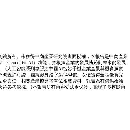
院所有。未獲得中商產業研究院書面授權，本報告是中商產業
erative AI）功能，并根據產業的發展軌跡對未來的發展
《人工智能系列專題之中國AI智妙手機產業全景與機會洞察
調查許可證：國統涉外證字第1454號。以便獲得全程優質完
法令責任。相關產業協會等單位相關資料，報告為有償供给給
決策參考依據。?本報告所有內容受法令保護，實現了多模態內