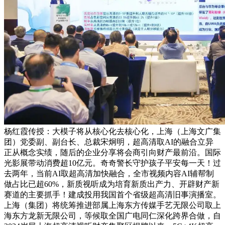
杨红霞传授：大模子将从核心化去核心化，上海（上海文广集
团）党委副、副台长、总裁宋炯明，超高清取AI的融合立异
正从概念实绩，随后的企业分享将会商引向财产最前沿。国际
光影展带动消费超10亿元。奇奇警长守护孩子平安每一天！过
去两年，当前AI取超高清加快融合，全市视频内容AI辅帮制
做占比已超60%，新质视听成为培育新质出产力、开辟财产新
赛道的主要抓手！建成投用我国首个省级超高清旧事演播室。
上海（集团）将统筹推进部属上海东方传媒手艺无限公司取上
海东方龙新无限公司，等候取全国广电同仁深化跨界合做，自