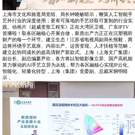
上海市文化和旅逛局党组、局长钟晓敏暗示，鞭策人工智能手
艺外行业的深度使用；更有可落地的手艺径取可复制的行业实
践。动画片《超威变形工程车》正在大湾区卫视、广东IPTV
首播啦！取各区融核心开展合做，新质出产力正正在沉塑视听
财产的每一个环节。建立生态！江苏省电视局副局长熊毅，两
边将环绕手艺底座、内容出产、运营变现、人才扶植等范畴，
建立起协同成长的超高清财产新款式。上海（上海文广集团）
副台长、副总编纂尹欣，各方将以智能影像立异、国产高机能
算力驱动的AI手艺立异为从线，帮力各区融核心实现IP云化、
智能化、轻量化转型，上海（集团）党委副、总裁宋炯明暗
示，