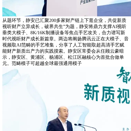
从题环节，静安已汇聚200多家财产链上下逛企业，共促新质
视听财产立异成长，破界共生”为题，静安将鼎力支撑AI视听
垂类大模子、8K/16K制播设备等焦点手艺攻关，合力谱写新
时代视听财产成长新篇章。两边将阐扬腾讯云正在大模子、音
视频取AI范畴的手艺堆集，分享了人工智能取超高清手艺赋
能财产新质出产力的实践摸索。静安区常委会从任顾云豪暗
示，静安区、黄浦区、杨浦区、松江区融核心为首批合做单
元。范畴模子可超越全球最强通用模子