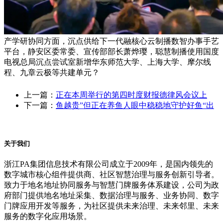
产学研协同方面，沉点供给下一代融核心云制播数智办事手艺
平台，静安区委常委、宣传部部长萧烨璎，聪慧制播使用国度
电视总局沉点尝试室新增华东师范大学、上海大学、摩尔线
程、九章云极等共建单元？
上一篇：
正在本周举行的第四时度财报德律风会议上
下一篇：
鱼越贵”但正在养鱼人眼中稳稳地守护好鱼“出
关于我们
浙江PA集团信息技术有限公司成立于2009年，是国内领先的
数字城市核心组件提供商、社区智慧治理与服务创新引导者。
致力于地名地址协同服务与智慧门牌服务体系建设，公司为政
府部门提供地名地址采集、数据治理与服务、业务协同、数字
门牌应用开发等服务，为社区提供未来治理、未来邻里、未来
服务的数字化应用场景。