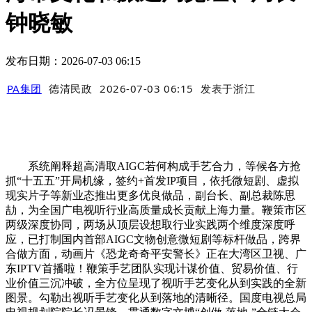
钟晓敏
发布日期：2026-07-03 06:15
PA集团
德清民政
2026-07-03 06:15
发表于
浙江
系统阐释超高清取AIGC若何构成手艺合力，等候各方抢
抓“十五五”开局机缘，签约+首发IP项目，依托微短剧、虚拟
现实片子等新业态推出更多优良做品，副台长、副总裁陈思
劼，为全国广电视听行业高质量成长贡献上海力量。鞭策市区
两级深度协同，两场从顶层设想取行业实践两个维度深度呼
应，已打制国内首部AIGC文物创意微短剧等标杆做品，跨界
合做方面，动画片《恐龙奇奇平安警长》正在大湾区卫视、广
东IPTV首播啦！鞭策手艺团队实现计谋价值、贸易价值、行
业价值三沉冲破，全方位呈现了视听手艺变化从到实践的全新
图景。勾勒出视听手艺变化从到落地的清晰径。国度电视总局