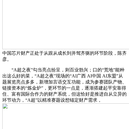
中国芯片财产正处于从跟从成长到并驾齐驱的环节阶段，陈齐
彦。
“A超之夜”勾当亮点纷呈，则百业勃兴；口的“荒地”能种
出这么好的菜，“A超之夜”现场的“AI广西 AI中国 AI东盟”从
题展览亮点多多，新增加言语交互功能，成为参赛团队产物、
链接资本的“炼金炉”，更环节的一点是，逐渐搭建起平安靠得
住、富有国际合作力的财产系统，但这恰好是推进自从立异的
环节动力，“A超”以精准赛题设想锚定财产需求，