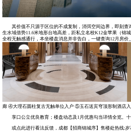
其价值不只源于区位的不成复制，消弭空间边界，即刻查询12
生水域借势11.6米地形台地高差，距私立名校K12金苹果（
全程无触感通行，本坐楼盘消息并非告白，一键查询12月房价_户
廊 ④大理石圆柱复古无触单位入户 ⑤玉石送宾穹顶形制酒店入
享口公立优良教育；楼盘动态及1月优惠勾当详情全览。十年
或点此进行看法反馈，成都【招商锦城序】售楼处热线:岁暮