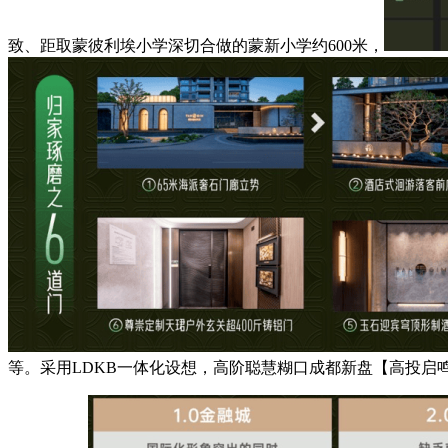
致、距取蒙彼利埃小学深切合做的蒙新小学约600米，
等。采用LDKB一体化设想，高阶聪慧糊口成都新盘【高投启