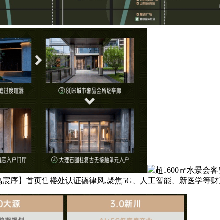
超1600㎡水景会
鸣宸序】首页售楼处认证德律风,聚焦5G、人工智能、新医学等财