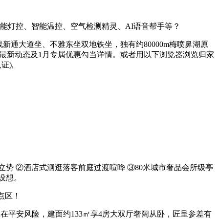
智能灯控、智能温控、空气检测精灵、AI语音帮手等？
通大道坐、不雅东坐双地铁坐，独有约80000m梅喷鼻湖原
楼盘最新动态及1月专属优惠勾当详情。或者用以下浏览器浏览归家
),
立势 ②酒店式洄逛落客前庭过渡喧哗 ③80米城市奢品会所级亭
设想。
点区！
平安风险，建面约133㎡享4房大双厅奢阔从卧，匠呈参差有