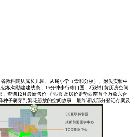
M内省教科院从属长儿园、从属小学（崇和分校）、附失实验中
以铝板勾勒建建线条，15分钟步行糊口圈，巧妙打黄历房空间，
，查询12月最新售价_户型图及房价走势西南首个万象六合
演绎种子萌芽到繁花怒放的空间故事，最终请以部分登记存案及