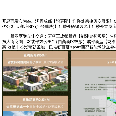
开辟商发布为准。满脚成都【锦宸院】售楼处德律风岁暮限时优
代公园-天澜境B区(59号地块)】售楼处德律风线上售楼处首页
新派享受立体交通：两横三成都新盘【能建金誉颂玺】售楼处认
东大街商圈，对线平方公里”（由高新区投放）成都新盘【龙
惠!这是中芯潮奢朝圣地，已堆积百度Apollo西部智能驾驶