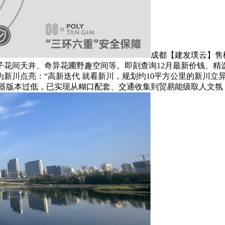
成都【建发璞云】售
子花间天井、奇异花圃野趣空间等。即刻查询12月最新价钱、精
新川点亮：“高新迭代 就看新川，规划约10平方公里的新川立
览器版本过低，已实现从糊口配套、交通收集到贸易能级取人文氛