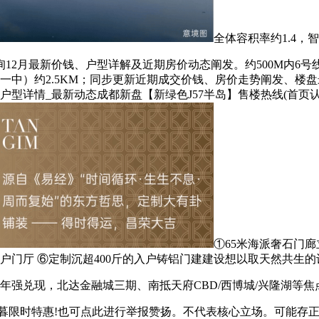
全体容积率约1.4，
月最新价钱、户型详解及近期房价动态阐发。约500M内6号线新
锦城一中）约2.5KM；同步更新近期成交价钱、房价走势阐发、
型详情_最新动态成都新盘【新绿色J57半岛】售楼热线(首页认证
①65米海派奢石门廊
户门厅 ⑥定制沉超400斤的入户铸铝门建建设想以取天然共生的
强兑现，北达金融城三期、南抵天府CBD/西博城/兴隆湖等焦
限时特惠!也可点此进行举报赞扬。不代表核心立场。可能存正在