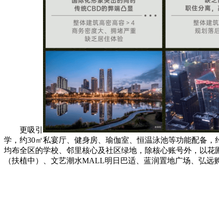
更吸引
学，约30㎡私宴厅、健身房、瑜伽室、恒温泳池等功能配备，
均布全区的学校、邻里核心及社区绿地，除核心账号外，以花圃
（扶植中）、文艺潮水MALL明日巴适、蓝润置地广场、弘远