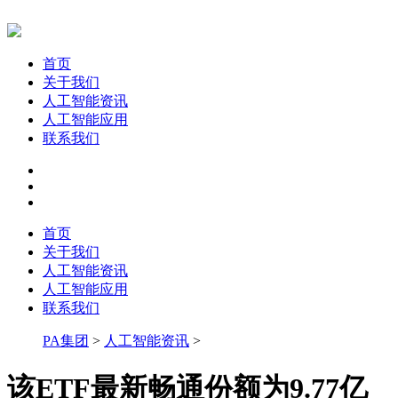
首页
关于我们
人工智能资讯
人工智能应用
联系我们
首页
关于我们
人工智能资讯
人工智能应用
联系我们
PA集团
>
人工智能资讯
>
该ETF最新畅通份额为9.77亿