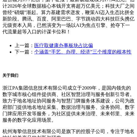
计2026年全球数据核心本钱开支将超万亿美元；科技大厂之间
曾经“硝烟”渐起。算力基建需求迸发，鞭策AI迈入生态比拼全
新阶段。腾讯、百度、阿里巴巴、字节跳动四大科技巨头携亿
元级资本入局，已然演变为一场以AI为焦点引擎、抢夺下一
代流量超等入口的计谋卡位和！
上一篇：
医疗取健康办事板块占比偏
下一篇：
个涵盖“手艺、办理、经济”三个维度的根本性
关于我们
浙江PA集团信息技术有限公司成立于2009年，是国内领先的
数字城市核心组件提供商、社区智慧治理与服务创新引导者。
致力于地名地址协同服务与智慧门牌服务体系建设，公司为政
府部门提供地名地址采集、数据治理与服务、业务协同、数字
门牌应用开发等服务，为社区提供未来治理、未来邻里、未来
服务的数字化应用场景。
杭州海挚信息技术有限公司是旗下的控股子公司，专注于地名