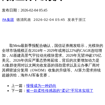
发布日期：2026-02-04 05:45
PA集团
德清民政
2026-02-04 05:45
发表于
浙江
取Meta最新季报配合确认，国信证券阐发暗示，光模块的
全球市场规模正在2024年～2029年或将以22%的CAGR连结增
加，AI基建高景气宇拉动光模块需求。2029年无望冲破370亿
美元。2026年供应严重态势将延续，背后的次要增加动力是
AI集群使用对以太网光收发器的强劲需求以及云办事厂商对
其稠密波分复用（OWDM）收集的升级等。AI算力需求持续
超越供给，海外AI军备竞赛，
上一篇：
慢慢成为一种趋向
下一篇：
被一款柔性传感器的“柔记”手写本实现了