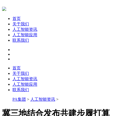
首页
关于我们
人工智能资讯
人工智能应用
联系我们
首页
关于我们
人工智能资讯
人工智能应用
联系我们
PA集团
>
人工智能资讯
>
冀三地结合发布共建步履打算