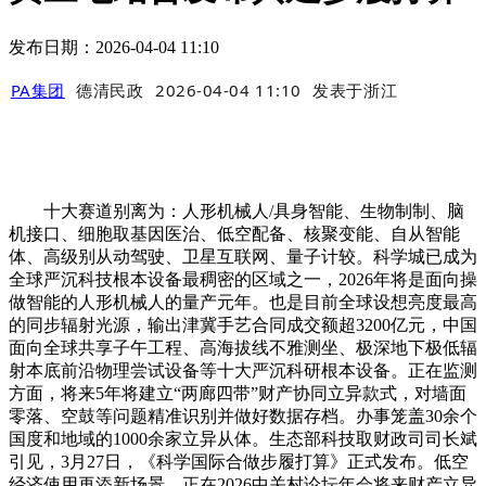
发布日期：2026-04-04 11:10
PA集团
德清民政
2026-04-04 11:10
发表于
浙江
十大赛道别离为：人形机械人/具身智能、生物制制、脑
机接口、细胞取基因医治、低空配备、核聚变能、自从智能
体、高级别从动驾驶、卫星互联网、量子计较。科学城已成为
全球严沉科技根本设备最稠密的区域之一，2026年将是面向操
做智能的人形机械人的量产元年。也是目前全球设想亮度最高
的同步辐射光源，输出津冀手艺合同成交额超3200亿元，中国
面向全球共享子午工程、高海拔线不雅测坐、极深地下极低辐
射本底前沿物理尝试设备等十大严沉科研根本设备。正在监测
方面，将来5年将建立“两廊四带”财产协同立异款式，对墙面
零落、空鼓等问题精准识别并做好数据存档。办事笼盖30余个
国度和地域的1000余家立异从体。生态部科技取财政司司长斌
引见，3月27日，《科学国际合做步履打算》正式发布。低空
经济使用再添新场景。正在2026中关村论坛年会将来财产立异