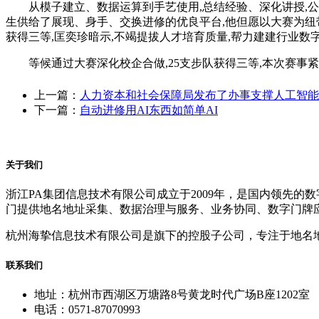
从模子建立、数据运算到手艺使用,总结经验、深化讲授,公允
生供给了展现、身手、交换进修的优良平台,他但愿以大赛为纽带,
获得三等,匡奕珍暗示,不竭提拔人才培育质量,帮力建建行业数
等候通过大赛深化校企合做,25支步队获得三等,本次赛事紧
上一篇：
人力资本和社会保障局发布了办事支撑人工智能
下一篇：
自动进修用AI东西如简单AI
关于我们
浙江PA集团信息技术有限公司成立于2009年，是国内领先
门提供地名地址采集、数据治理与服务、业务协同、数字门牌
杭州海挚信息技术有限公司是旗下的控股子公司，专注于地名
联系我们
地址：杭州市西湖区万塘路8号黄龙时代广场B座1202室
电话：0571-87070993